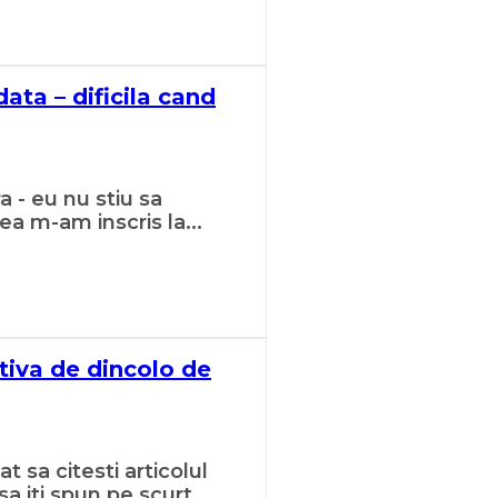
ata – dificila cand
 - eu nu stiu sa
a m-am inscris la...
tiva de dincolo de
t sa citesti articolul
a iti spun pe scurt...