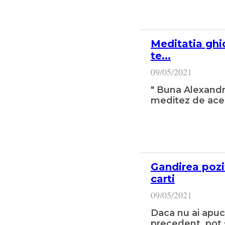
Meditatia ghid
te...
09/05/2021
" Buna Alexandra
meditez de acee
Gandirea pozi
carti
09/05/2021
Daca nu ai apuca
precedent, pot s