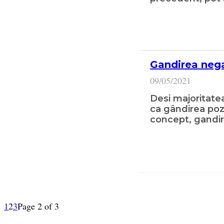
Gandirea negat
09/05/2021
Desi majoritate
ca gândirea pozi
concept, gandir
1
2
3
Page 2 of 3