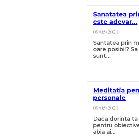
Sanatatea pri
este adevar...
09/05/2021
Santatea prin m
oare posibil? Sa încep prin a-ti spune ca
sunt...
Meditatia pen
personale
09/05/2021
Daca dorinta ta 
pentru obiective
abia ai...