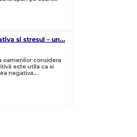
iva si stresul – un...
a oamenilor considera
tivă este utila ca si
ea negativa...