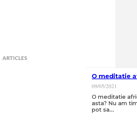
ARTICLES
O meditatie a
09/05/2021
O meditatie afr
asta? Nu am timp sa meditez…Eu nu
pot sa...