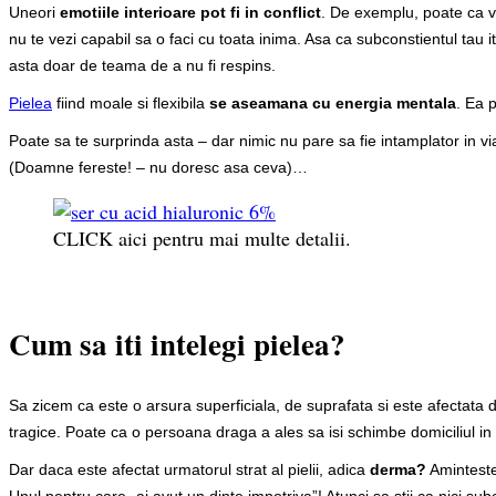
Uneori
emotiile interioare pot fi in conflict
. De exemplu, poate ca vre
nu te vezi capabil sa o faci cu toata inima. Asa ca subconstientul tau iti
asta doar de teama de a nu fi respins.
Pielea
fiind moale si flexibila
se aseamana cu energia mentala
. Ea 
Poate sa te surprinda asta – dar nimic nu pare sa fie intamplator in vi
(Doamne fereste! – nu doresc asa ceva)…
CLICK aici pentru mai multe detalii.
Cum sa iti intelegi pielea?
Sa zicem ca este o arsura superficiala, de suprafata si este afectata
tragice. Poate ca o persoana draga a ales sa isi schimbe domiciliul in 
Dar daca este afectat urmatorul strat al pielii, adica
derma?
Aminteste