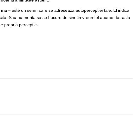
i doar iti aminteste astfel…
rma
– este un semn care se adreseaza autoperceptiei tale. El indica
icita. Sau nu merita sa se bucure de sine in vreun fel anume. Iar asta
be propria perceptie.