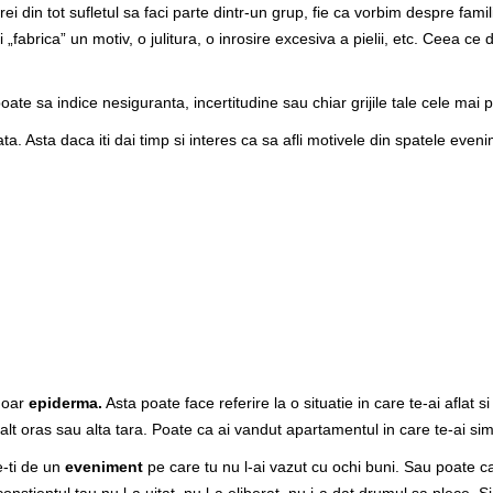
i din tot sufletul sa faci parte dintr-un grup, fie ca vorbim despre famil
 „fabrica” un motiv, o julitura, o inrosire excesiva a pielii, etc. Ceea ce d
poate sa indice nesiguranta, incertitudine sau chiar grijile tale cele mai 
ata. Asta daca iti dai timp si interes ca sa afli motivele din spatele eve
 doar
epiderma.
Asta poate face referire la o situatie in care te-ai aflat 
alt oras sau alta tara. Poate ca ai vandut apartamentul in care te-ai si
-ti de un
eveniment
pe care tu nu l-ai vazut cu ochi buni. Sau poate 