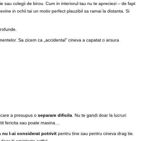
ie sau colegii de birou. Cum in interiorul tau nu te apreciezi – de fapt
evine in ochii tai un motiv perfect plauzibil sa ramai la distanta. Si
profunde.
nimentelor. Sa zicem ca „accidental” cineva a capatat o arsura
si care a presupus o
separare dificila
. Nu te gandi doar la lucruri
mtit fericita sau poate masina…
ca
nu l-ai considerat potrivit
pentru tine sau pentru cineva drag tie.