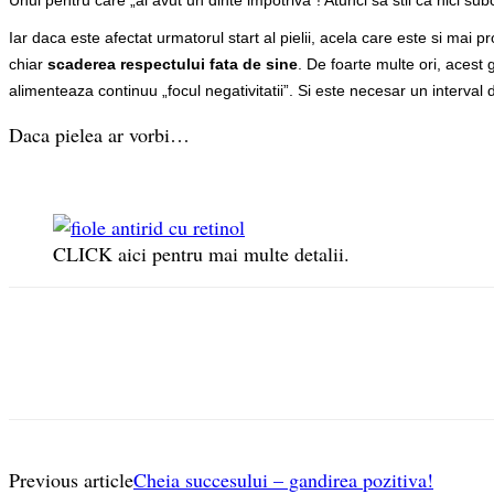
Unul pentru care „ai avut un dinte impotriva”! Atunci sa stii ca nici subc
Iar daca este afectat urmatorul start al pielii, acela care este si mai
chiar
scaderea respectului fata de sine
. De foarte multe ori, acest
alimenteaza continuu „focul negativitatii”. Si este necesar un interval
Daca pielea ar vorbi…
CLICK aici pentru mai multe detalii.
Previous article
Cheia succesului – gandirea pozitiva!