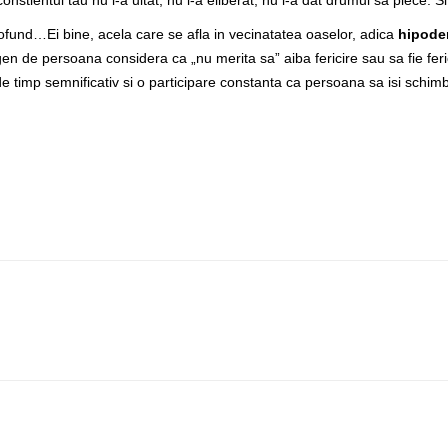
onstientul tau nu l-a uitat, nu l-a eliberat, nu i-a dat drumul sa plece. S
 profund…Ei bine, acela care se afla in vecinatatea oaselor, adica
hipode
 gen de persoana considera ca „nu merita sa” aiba fericire sau sa fie fer
 de timp semnificativ si o participare constanta ca persoana sa isi schim