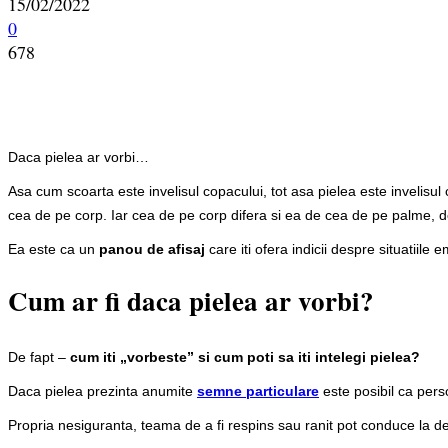
15/02/2022
0
678
Daca pielea ar vorbi…
Asa cum scoarta este invelisul copacului, tot asa pielea este invelisul co
cea de pe corp. Iar cea de pe corp difera si ea de cea de pe palme, d
Ea este ca un
panou de afisaj
care iti ofera indicii despre situatiile 
Cum ar fi daca pielea ar vorbi?
De fapt –
cum iti „vorbeste” si cum poti sa iti intelegi pielea?
Daca pielea prezinta anumite
semne particulare
este posibil ca pers
Propria nesiguranta, teama de a fi respins sau ranit pot conduce la de