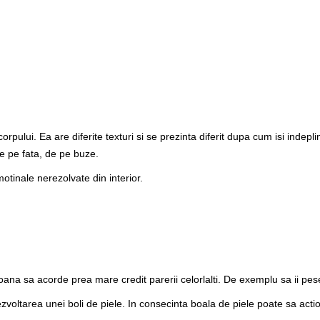
rpului. Ea are diferite texturi si se prezinta diferit dupa cum isi indeplin
e pe fata, de pe buze.
emotinale nerezolvate din interior.
oana sa acorde prea mare credit parerii celorlalti. De exemplu sa ii pes
zvoltarea unei boli de piele. In consecinta boala de piele poate sa acti