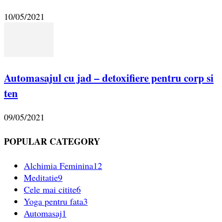
10/05/2021
Automasajul cu jad – detoxifiere pentru corp si
ten
09/05/2021
POPULAR CATEGORY
Alchimia Feminina
12
Meditatie
9
Cele mai citite
6
Yoga pentru fata
3
Automasaj
1