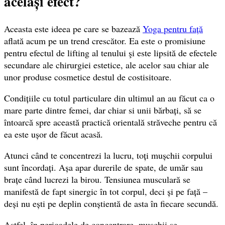
același efect?
Aceasta este ideea pe care se bazează
Yoga pentru față
aflată acum pe un trend crescător. Ea este o promisiune
pentru efectul de lifting al tenului şi este lipsită de efectele
secundare ale chirurgiei estetice, ale acelor sau chiar ale
unor produse cosmetice destul de costisitoare.
Condițiile cu totul particulare din ultimul an au făcut ca o
mare parte dintre femei, dar chiar si unii bărbați, să se
întoarcă spre această practică orientală străveche pentru că
ea este ușor de făcut acasă.
Atunci când te concentrezi la lucru, toți mușchii corpului
sunt încordați. Așa apar durerile de spate, de umăr sau
brațe când lucrezi la birou. Tensiunea musculară se
manifestă de fapt sinergic în tot corpul, deci și pe față –
deși nu ești pe deplin conștientă de asta în fiecare secundă.
Astfel, în perioadele de concentrare, mușchii se