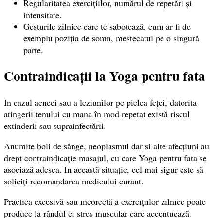
Regularitatea exercițiilor, numărul de repetări și
intensitate.
Gesturile zilnice care te sabotează, cum ar fi de
exemplu poziția de somn, mestecatul pe o singură
parte.
Contraindicații la Yoga pentru fata
In cazul acneei sau a leziunilor pe pielea feței, datorita
atingerii tenului cu mana în mod repetat există riscul
extinderii sau suprainfectării.
Anumite boli de sânge, neoplasmul dar si alte afecțiuni au
drept contraindicație masajul, cu care Yoga pentru fata se
asociază adesea. In această situație, cel mai sigur este să
soliciți recomandarea medicului curant.
Practica excesivă sau incorectă a exercițiilor zilnice poate
produce la rândul ei stres muscular care accentuează