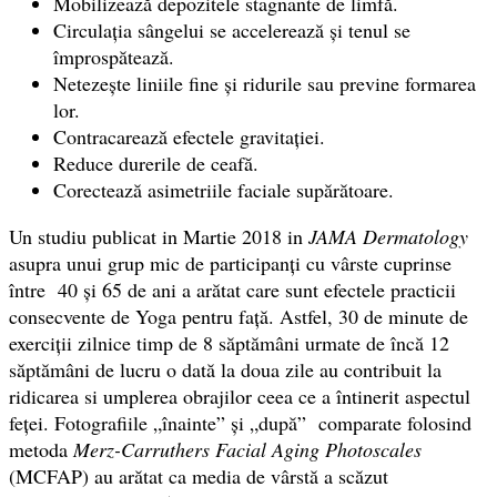
Mobilizează depozitele stagnante de limfă.
Circulația sângelui se accelerează și tenul se
împrospătează.
Netezește liniile fine și ridurile sau previne formarea
lor.
Contracarează efectele gravitației.
Reduce durerile de ceafă.
Corectează asimetriile faciale supărătoare.
Un studiu publicat in Martie 2018 in
JAMA Dermatology
asupra unui grup mic de participanți cu vârste cuprinse
între 40 și 65 de ani a arătat care sunt efectele practicii
consecvente de Yoga pentru față. Astfel, 30 de minute de
exerciții zilnice timp de 8 săptămâni urmate de încă 12
săptămâni de lucru o dată la doua zile au contribuit la
ridicarea si umplerea obrajilor ceea ce a întinerit aspectul
feței. Fotografiile „înainte” și „după” comparate folosind
metoda
Merz-Carruthers Facial Aging Photoscales
(MCFAP) au arătat ca media de vârstă a scăzut