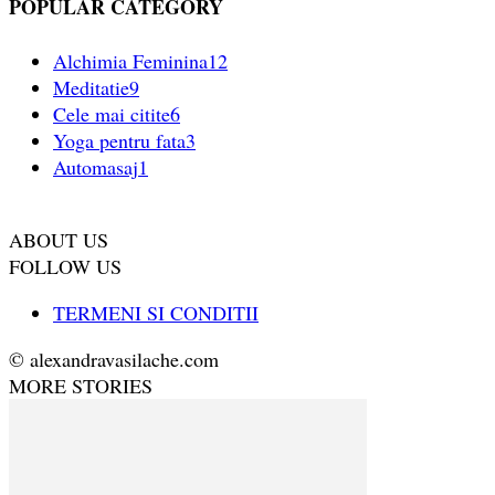
POPULAR CATEGORY
Alchimia Feminina
12
Meditatie
9
Cele mai citite
6
Yoga pentru fata
3
Automasaj
1
ABOUT US
FOLLOW US
TERMENI SI CONDITII
© alexandravasilache.com
MORE STORIES