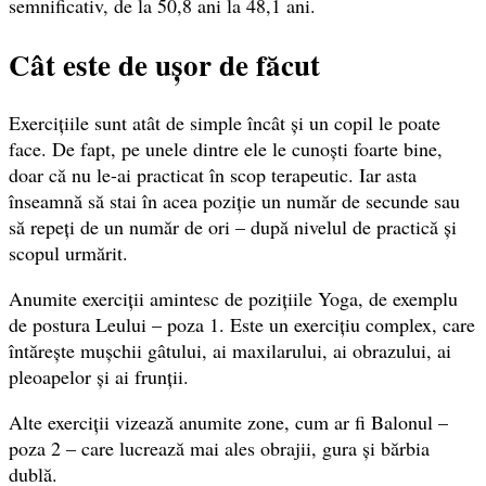
semnificativ, de la 50,8 ani la 48,1 ani.
Cât este de ușor de făcut
Exercițiile sunt atât de simple încât și un copil le poate
face. De fapt, pe unele dintre ele le cunoști foarte bine,
doar că nu le-ai practicat în scop terapeutic. Iar asta
înseamnă să stai în acea poziție un număr de secunde sau
să repeți de un număr de ori – după nivelul de practică și
scopul urmărit.
Anumite exerciții amintesc de pozițiile Yoga, de exemplu
de postura Leului – poza 1. Este un exercițiu complex, care
întărește mușchii gâtului, ai maxilarului, ai obrazului, ai
pleoapelor și ai frunții.
Alte exerciții vizează anumite zone, cum ar fi Balonul –
poza 2 – care lucrează mai ales obrajii, gura și bărbia
dublă.