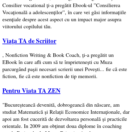
Consilier vocational ți-a pregătit Ebook-ul ”Consilierea
Vocațională a adolescenților”, în care vei găsi informațiile
esențiale despre acest aspect cu un impact major asupra
viitorului copilului tău.
Viața TA de Scriitor
, Nonfiction Writing & Book Coach, ți-a pregătit un
EBook în care afli cum să te împrietenești cu Muza
parcurgând pașii necesari scrierii unei Povești... fie că este
fiction, fie că este nonfiction de tip memorii.
Pentru Viata TA ZEN
"Bucureșteancă devenită, dobrogeancă din născare, am
studiat Matematică și Relații Economice Internaționale, dar
apoi am fost cucerită de dezvoltarea personală și practicile
orientale. In 2009 am obținut doua diplome în coaching