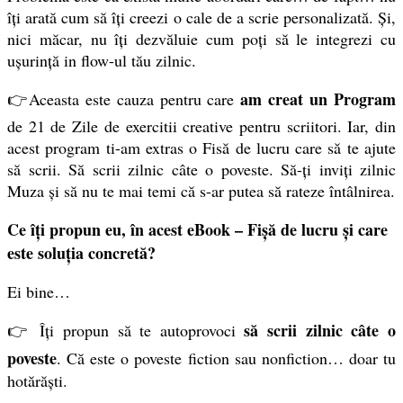
îți arată cum să îți creezi o cale de a scrie personalizată. Și,
nici măcar, nu îți dezvăluie cum poți să le integrezi cu
ușurință in flow-ul tău zilnic.
am creat un Program
👉Aceasta este cauza pentru care
de 21 de Zile de exercitii creative pentru scriitori. Iar, din
acest program ti-am extras o Fisă de lucru care să te ajute
să scrii. Să scrii zilnic câte o poveste. Să-ți inviți zilnic
Muza și să nu te mai temi că s-ar putea să rateze întâlnirea.
Ce îți propun eu, în acest eBook – Fișă de lucru și care
este soluția concretă?
Ei bine…
să scrii zilnic câte o
👉 Îți propun să te autoprovoci
poveste
. Că este o poveste fiction sau nonfiction… doar tu
hotărăști.