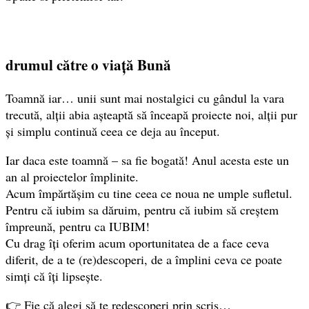
drumul către o viață Bună
Toamnă iar… unii sunt mai nostalgici cu gândul la vara
trecută, alții abia așteaptă să înceapă proiecte noi, alții pur
și simplu continuă ceea ce deja au început.
Iar daca este toamnă – sa fie bogată! Anul acesta este un
an al proiectelor împlinite.
Acum împărtășim cu tine ceea ce noua ne umple sufletul.
Pentru că iubim sa dăruim, pentru că iubim să creștem
împreună, pentru ca IUBIM!
Cu drag îți oferim acum oportunitatea de a face ceva
diferit, de a te (re)descoperi, de a împlini ceva ce poate
simți că îți lipsește.
👉 Fie că alegi să te redescoperi prin scris…