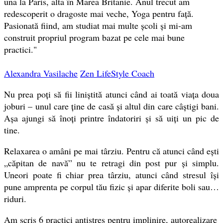
una la Paris, alta în Marea Britanie. Anul trecut am
redescoperit o dragoste mai veche, Yoga pentru față.
Pasionată fiind, am studiat mai multe școli și mi-am
construit propriul program bazat pe cele mai bune
practici."
Alexandra Vasilache
Zen LifeStyle Coach
Nu prea poți să fii liniștită atunci când ai toată viața doua
joburi – unul care ține de casă și altul din care câștigi bani.
Așa ajungi să înoți printre îndatoriri și să uiți un pic de
tine.
Relaxarea o amâni pe mai târziu. Pentru că atunci când ești
„căpitan de navă” nu te retragi din post pur și simplu.
Uneori poate fi chiar prea târziu, atunci când stresul își
pune amprenta pe corpul tău fizic și apar diferite boli sau…
riduri.
Am scris 6 practici antistres pentru implinire, autorealizare