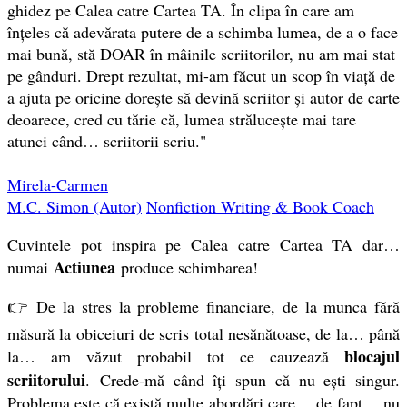
ghidez pe Calea catre Cartea TA. În clipa în care am
înțeles că adevărata putere de a schimba lumea, de a o face
mai bună, stă DOAR în mâinile scriitorilor, nu am mai stat
pe gânduri. Drept rezultat, mi-am făcut un scop în viață de
a ajuta pe oricine dorește să devină scriitor și autor de carte
deoarece, cred cu tărie că, lumea strălucește mai tare
atunci când… scriitorii scriu."
Mirela-Carmen
M.C. Simon (Autor)
Nonfiction Writing & Book Coach
Cuvintele pot inspira pe Calea catre Cartea TA dar…
Actiunea
numai
produce schimbarea!
👉 De la stres la probleme financiare, de la munca fără
măsură la obiceiuri de scris total nesănătoase, de la… până
blocajul
la… am văzut probabil tot ce cauzează
scriitorului
. Crede-mă când îți spun că nu ești singur.
Problema este că există multe abordări care… de fapt… nu