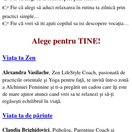
👉 Fie că alegi să aduci relaxarea în rutina ta zilnică prin
practici simple…
👉 Fie că vrei să iti ajuti copilul sa isi descopere vocația…
Alege pentru TINE!
Viața ta Zen
Alexandra Vasilache
, Zen LifeStyle Coach, pasionată de
practicile orientale și Yoga pentru față, te invită într-o zonă
a Alchimiei Feminine și ti-a pregătit un cadou care îți este
de mare ajutor atunci cand vrei sa te relaxezi și să-ți
regăsești echilibrul în viață.
Viața ta de părinte
Claudia Brighidovici
, Psiholog, Parenting Coach și