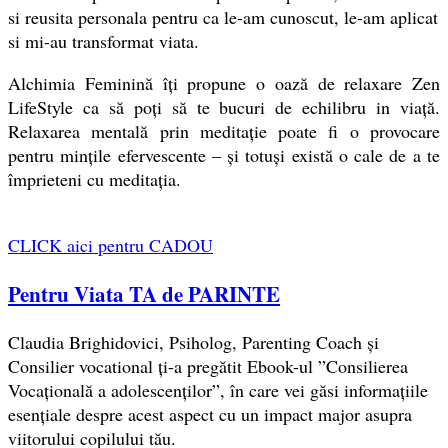
si reusita personala pentru ca le-am cunoscut, le-am aplicat
si mi-au transformat viata.
Alchimia Feminină îți propune o oază de relaxare Zen
LifeStyle ca să poți să te bucuri de echilibru in viață.
Relaxarea mentală prin meditație poate fi o provocare
pentru mințile efervescente – și totuși există o cale de a te
împrieteni cu meditația.
CLICK aici pentru CADOU
Pentru Viata TA de PARINTE
Claudia Brighidovici, Psiholog, Parenting Coach și
Consilier vocational ți-a pregătit Ebook-ul ”Consilierea
Vocațională a adolescenților”, în care vei găsi informațiile
esențiale despre acest aspect cu un impact major asupra
viitorului copilului tău.