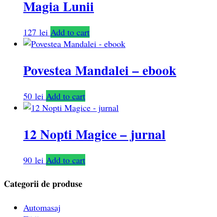
Magia Lunii
127
lei
Add to cart
Povestea Mandalei – ebook
50
lei
Add to cart
12 Nopti Magice – jurnal
90
lei
Add to cart
Categorii de produse
Automasaj