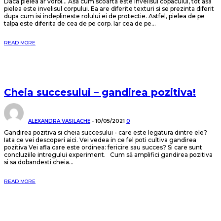
Daca pielea ar vorbi... Asa cum scoarta este invelisul copacului, tot asa
pielea este invelisul corpului. Ea are diferite texturi si se prezinta diferit
dupa cum isi indeplineste rolului ei de protectie. Astfel, pielea de pe
talpa este diferita de cea de pe corp. Iar cea de pe...
READ MORE
Cheia succesului – gandirea pozitiva!
ALEXANDRA VASILACHE
-
10/05/2021
0
Gandirea pozitiva si cheia succesului - care este legatura dintre ele?
Iata ce vei descoperi aici. Vei vedea in ce fel poti cultiva gandirea
pozitiva Vei afla care este ordinea: fericire sau succes? Si care sunt
concluziile intregului experiment. Cum să amplifici gandirea pozitiva
si sa dobandesti cheia...
READ MORE