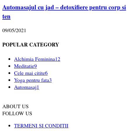
Automasajul cu jad – detoxifiere pentru corp si
ten
09/05/2021
POPULAR CATEGORY
Alchimia Feminina
12
Meditatie
9
Cele mai citite
6
Yoga pentru fata
3
Automasaj
1
ABOUT US
FOLLOW US
TERMENI SI CONDITII