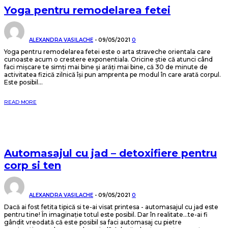
Yoga pentru remodelarea fetei
ALEXANDRA VASILACHE
-
09/05/2021
0
Yoga pentru remodelarea fetei este o arta straveche orientala care
cunoaste acum o crestere exponentiala. Oricine știe că atunci când
faci mișcare te simți mai bine şi arăți mai bine, că 30 de minute de
activitatea fizică zilnică își pun amprenta pe modul în care arată corpul.
Este posibil...
READ MORE
Automasajul cu jad – detoxifiere pentru
corp si ten
ALEXANDRA VASILACHE
-
09/05/2021
0
Dacă ai fost fetita tipică si te-ai visat printesa - automasajul cu jad este
pentru tine! În imaginație totul este posibil. Dar în realitate...te-ai fi
gândit vreodată că este posibil sa faci automasaj cu pietre