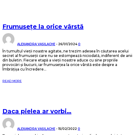
Frumusețe la orice vârstă
ALEXANDRA VASILACHE
-
26/01/2024
0
În tumultul vieții noastre agitate, ne trezim adesea în căutarea acelui
secret al frumuseții care nu se estompează niciodată, indiferent de anii
din buletin. Fiecare etapă a vieții noastre aduce cu sine propriile
provocări și bucurii, iar frumusețea la orice vârstă este despre a
îmbrățișa cu încredere...
READ MORE
Daca pielea ar vorbi…
ALEXANDRA VASILACHE
-
15/02/2022
0